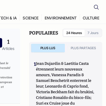
TECH & IA
SCIENCE
ENVIRONNEMENT
CULTURE
POPULAIRES
24 Heures
7 Jours
1
PLUS LUS
PLUS PARTAGES
Articles
ant le
1
Jean Dujardin & Laetitia Casta
iversité
étrennent leurs nouveaux
amours, Vanessa Paradis &
rotection
Samuel Benchetrit enterrent le
European
leur; Leonardo di Caprio fond,
 et
Victoria Beckham fait du brukini,
Cristiano Ronaldo du bisco-fils;
Suri ex Cruise joue du