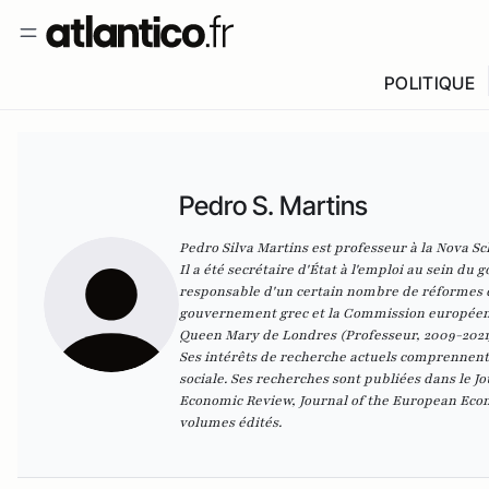
POLITIQUE
Pedro S. Martins
Pedro Silva Martins est professeur à la Nova S
Il a été secrétaire d'État à l'emploi au sein du
responsable d'un certain nombre de réformes du
gouvernement grec et la Commission européenne 
Queen Mary de Londres (Professeur, 2009-2021).
Ses intérêts de recherche actuels comprennent le
sociale. Ses recherches sont publiées dans le J
Economic Review, Journal of the European Econo
volumes édités.