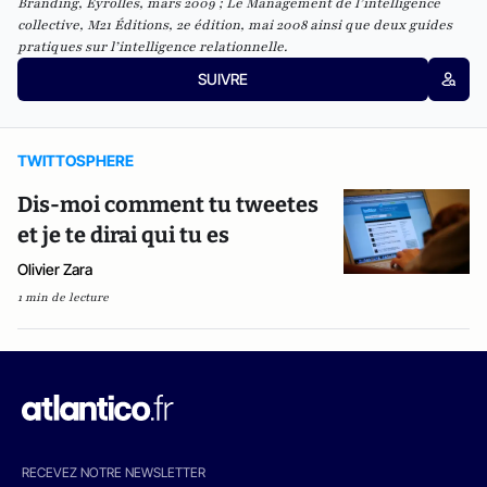
Branding, Eyrolles, mars 2009 ; Le Management de l’intelligence
collective, M21 Éditions, 2e édition, mai 2008 ainsi que deux guides
pratiques sur l’intelligence relationnelle.
SUIVRE
TWITTOSPHERE
Dis-moi comment tu tweetes
et je te dirai qui tu es
Olivier Zara
1 min de lecture
RECEVEZ NOTRE NEWSLETTER