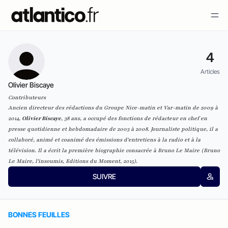
4
Articles
Olivier Biscaye
Contributeurs
Ancien directeur des rédactions du Groupe Nice-matin et Var-matin de 2009 à
2014,
Olivier Biscaye
, 38 ans, a occupé des fonctions de rédacteur en chef en
presse quotidienne et hebdomadaire de 2003 à 2008. Journaliste politique, il a
collaboré, animé et coanimé des émissions d'entretiens à la radio et à la
télévision. Il a écrit la première biographie consacrée à Bruno Le Maire (
Bruno
Le Maire, l'insoumis
, Editions du Moment, 2015).
SUIVRE
BONNES FEUILLES