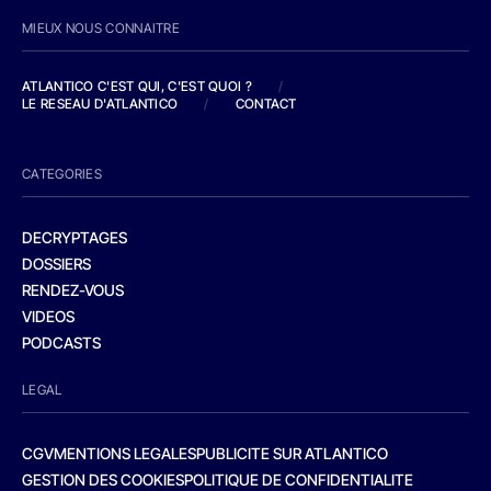
MIEUX NOUS CONNAITRE
ATLANTICO C'EST QUI, C'EST QUOI ?
/
LE RESEAU D'ATLANTICO
/
CONTACT
CATEGORIES
DECRYPTAGES
DOSSIERS
RENDEZ-VOUS
VIDEOS
PODCASTS
LEGAL
CGV
MENTIONS LEGALES
PUBLICITE SUR ATLANTICO
GESTION DES COOKIES
POLITIQUE DE CONFIDENTIALITE