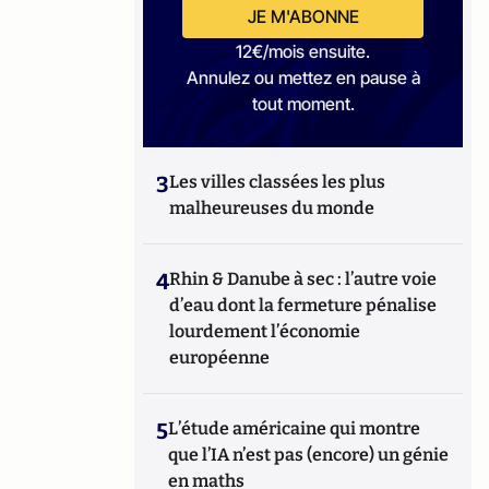
JE M'ABONNE
12€/mois ensuite.
Annulez ou mettez en pause à
tout moment.
3
Les villes classées les plus
malheureuses du monde
4
Rhin & Danube à sec : l’autre voie
d’eau dont la fermeture pénalise
lourdement l’économie
européenne
5
L’étude américaine qui montre
que l’IA n’est pas (encore) un génie
en maths