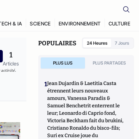
TECH & IA
SCIENCE
ENVIRONNEMENT
CULTURE
POPULAIRES
24 Heures
7 Jours
1
PLUS LUS
PLUS PARTAGES
Articles
activité.
1
Jean Dujardin & Laetitia Casta
étrennent leurs nouveaux
amours, Vanessa Paradis &
Samuel Benchetrit enterrent le
leur; Leonardo di Caprio fond,
Victoria Beckham fait du brukini,
Cristiano Ronaldo du bisco-fils;
Suri ex Cruise joue du