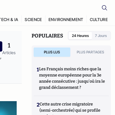
TECH & IA
SCIENCE
ENVIRONNEMENT
CULTURE
POPULAIRES
24 Heures
7 Jours
1
PLUS LUS
PLUS PARTAGES
Articles
e
1
Les Français moins riches que la
moyenne européenne pour la 3e
année consécutive : jusqu'où ira le
grand déclassement ?
2
Cette autre crise migratoire
(semi-orchestrée) qui se profile