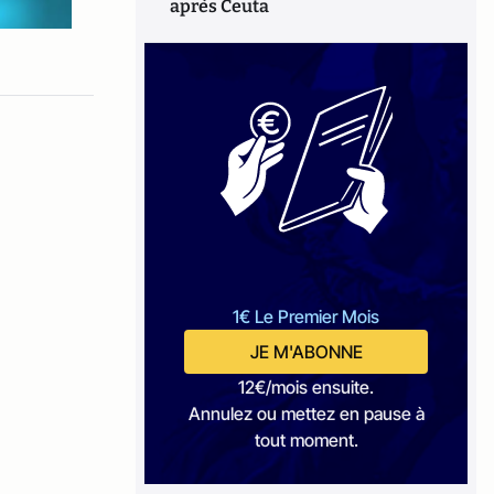
après Ceuta
1€ Le Premier Mois
JE M'ABONNE
12€/mois ensuite.
Annulez ou mettez en pause à
tout moment.