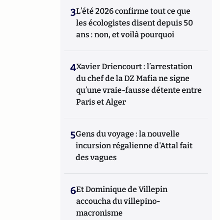
3
L’été 2026 confirme tout ce que
les écologistes disent depuis 50
ans : non, et voilà pourquoi
4
Xavier Driencourt : l’arrestation
du chef de la DZ Mafia ne signe
qu’une vraie-fausse détente entre
Paris et Alger
5
Gens du voyage : la nouvelle
incursion régalienne d'Attal fait
des vagues
6
Et Dominique de Villepin
accoucha du villepino-
macronisme