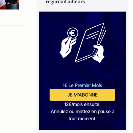
regardait ailleurs
1€ Le Premier Mois
JE M'ABONNE
12€/mois ensuite.
Annulez ou mettez en pause à
tout moment.