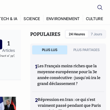
TECH & IA
SCIENCE
ENVIRONNEMENT
CULTURE
POPULAIRES
24 Heures
7 Jours
1
PLUS LUS
PLUS PARTAGES
Articles
ct n° 39",
1
Les Français moins riches que la
moyenne européenne pour la 3e
année consécutive : jusqu'où ira le
grand déclassement ?
2
Répression en Iran : ce qui s'est
vraiment passé pendant que Paris