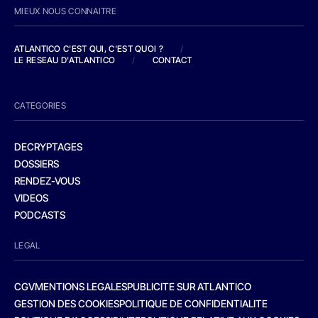
MIEUX NOUS CONNAITRE
ATLANTICO C'EST QUI, C'EST QUOI ?
/
LE RESEAU D'ATLANTICO
/
CONTACT
CATEGORIES
DECRYPTAGES
DOSSIERS
RENDEZ-VOUS
VIDEOS
PODCASTS
LEGAL
CGV
MENTIONS LEGALES
PUBLICITE SUR ATLANTICO
GESTION DES COOKIES
POLITIQUE DE CONFIDENTIALITE