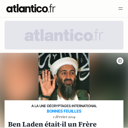
A LA UNE
›
DÉCRYPTAGES
›
INTERNATIONAL
BONNES FEUILLES
1 février 2014
Ben Laden était-il un Frère