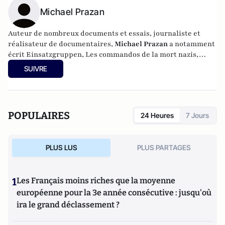
Michael Prazan
Auteur de nombreux documents et essais, journaliste et
réalisateur de documentaires,
Michael Prazan
a notamment
écrit Einsatzgruppen, Les commandos de la mort nazis,
(Seuil, 2010) et Une histoire du terrorisme (1945-2011)
SUIVRE
(Flammarion, 2012). Cette enquête fait suite à son
documentaire « La Confrérie, enquête sur les Frères
musulmans » , salué par la critique (mai 2013).
POPULAIRES
24 Heures
7 Jours
PLUS LUS
PLUS PARTAGES
1
Les Français moins riches que la moyenne
européenne pour la 3e année consécutive : jusqu'où
ira le grand déclassement ?