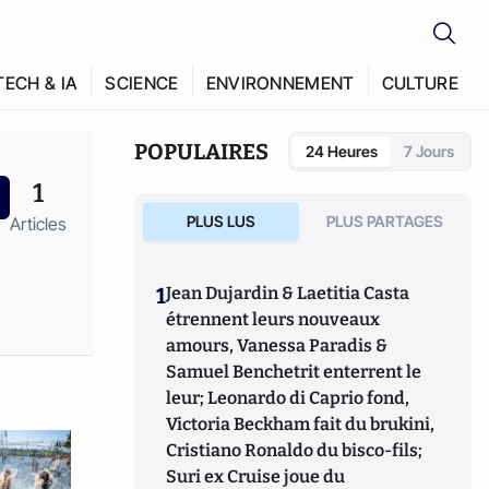
TECH & IA
SCIENCE
ENVIRONNEMENT
CULTURE
POPULAIRES
24 Heures
7 Jours
1
PLUS LUS
PLUS PARTAGES
Articles
1
Jean Dujardin & Laetitia Casta
étrennent leurs nouveaux
amours, Vanessa Paradis &
Samuel Benchetrit enterrent le
leur; Leonardo di Caprio fond,
Victoria Beckham fait du brukini,
Cristiano Ronaldo du bisco-fils;
Suri ex Cruise joue du