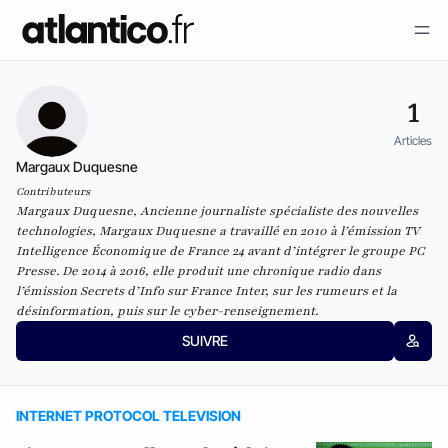
1
Articles
Margaux Duquesne
Contributeurs
Margaux Duquesne, Ancienne journaliste spécialiste des nouvelles
technologies, Margaux Duquesne a travaillé en 2010 à l’émission TV
Intelligence Économique de France 24 avant d’intégrer le groupe PC
Presse. De 2014 à 2016, elle produit une chronique radio dans
l’émission Secrets d’Info sur France Inter, sur les rumeurs et la
désinformation, puis sur le cyber-renseignement.
SUIVRE
INTERNET PROTOCOL TELEVISION