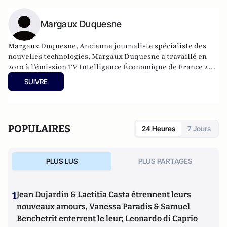
Margaux Duquesne
Margaux Duquesne, Ancienne journaliste spécialiste des
nouvelles technologies, Margaux Duquesne a travaillé en
2010 à l’émission TV Intelligence Économique de France 24
avant d’intégrer le groupe PC Presse. De 2014 à 2016, elle
SUIVRE
produit une chronique radio dans l’émission Secrets d’Info
sur France Inter, sur les rumeurs et la désinformation, puis
sur le cyber-renseignement.
POPULAIRES
24 Heures
7 Jours
PLUS LUS
PLUS PARTAGES
1
Jean Dujardin & Laetitia Casta étrennent leurs
nouveaux amours, Vanessa Paradis & Samuel
Benchetrit enterrent le leur; Leonardo di Caprio