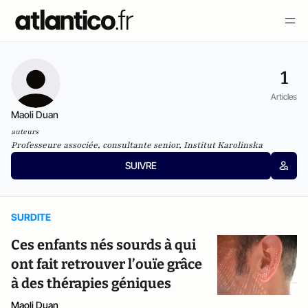
1
Articles
Maoli Duan
auteurs
Professeure associée, consultante senior, Institut Karolinska
SUIVRE
SURDITE
Ces enfants nés sourds à qui
ont fait retrouver l’ouïe grâce
à des thérapies géniques
Maoli Duan