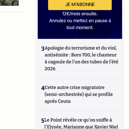
JE M'ABONNE
12€/mois ensuite.
Annulez ou mettez en pause à
tout moment.
3
Apologie du terrorisme et du viol,
antisémite : Boro 700, le chanteur
à cagoule de l’un des tubes de l’été
2026
4
Cette autre crise migratoire
(semi-orchestrée) qui se profile
après Ceuta
5
Le Point révèle ce qu'on sniffe à
l'Elysée, Marianne que Xavier Niel