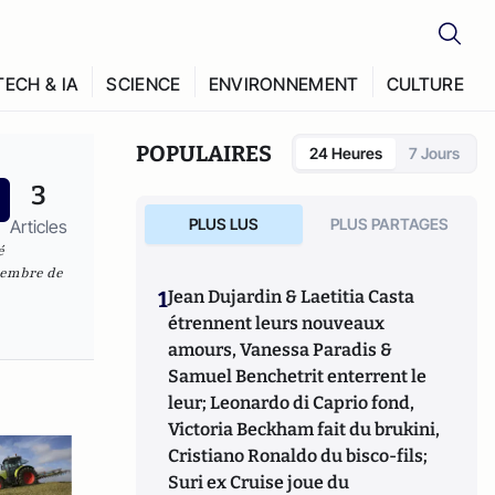
TECH & IA
SCIENCE
ENVIRONNEMENT
CULTURE
POPULAIRES
24 Heures
7 Jours
3
PLUS LUS
PLUS PARTAGES
Articles
é
 membre de
1
Jean Dujardin & Laetitia Casta
étrennent leurs nouveaux
amours, Vanessa Paradis &
Samuel Benchetrit enterrent le
leur; Leonardo di Caprio fond,
Victoria Beckham fait du brukini,
Cristiano Ronaldo du bisco-fils;
Suri ex Cruise joue du