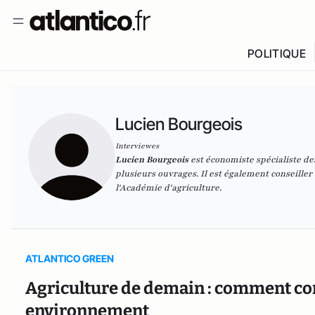
POLITIQUE
Lucien Bourgeois
Interviewes
Lucien Bourgeois
est économiste spécialiste des
plusieurs ouvrages. Il est également conseill
l'Académie d'agriculture.
ATLANTICO GREEN
Agriculture de demain : comment conc
environnement