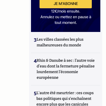
JE M'ABONNE
12€/mois ensuite.
Annulez ou mettez en pause à
tout moment.
3
Les villes classées les plus
malheureuses du monde
4
Rhin & Danube à sec : l’autre voie
d’eau dont la fermeture pénalise
lourdement l’économie
européenne
5
L'autre été meurtrier : ces coups
bas politiques qui s'enchaînent
encore plus que les canicules