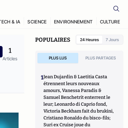
TECH & IA
SCIENCE
ENVIRONNEMENT
CULTURE
POPULAIRES
24 Heures
7 Jours
1
PLUS LUS
PLUS PARTAGES
Articles
1
Jean Dujardin & Laetitia Casta
étrennent leurs nouveaux
amours, Vanessa Paradis &
Samuel Benchetrit enterrent le
leur; Leonardo di Caprio fond,
Victoria Beckham fait du brukini,
Cristiano Ronaldo du bisco-fils;
Suri ex Cruise joue du