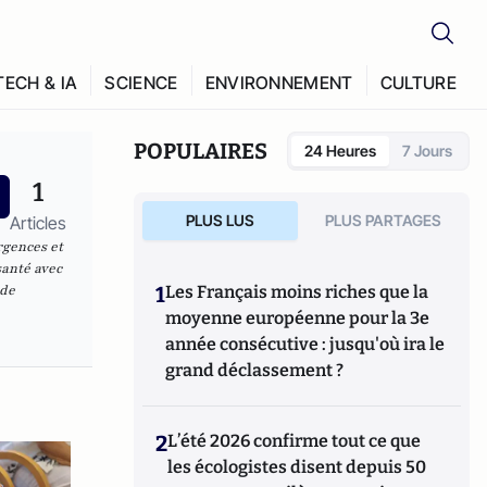
TECH & IA
SCIENCE
ENVIRONNEMENT
CULTURE
POPULAIRES
24 Heures
7 Jours
1
PLUS LUS
PLUS PARTAGES
Articles
rgences et
santé avec
 de
1
Les Français moins riches que la
moyenne européenne pour la 3e
année consécutive : jusqu'où ira le
grand déclassement ?
2
L’été 2026 confirme tout ce que
les écologistes disent depuis 50