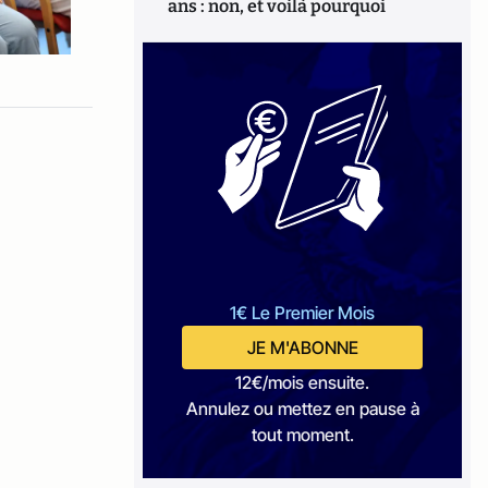
ans : non, et voilà pourquoi
1€ Le Premier Mois
JE M'ABONNE
12€/mois ensuite.
Annulez ou mettez en pause à
tout moment.