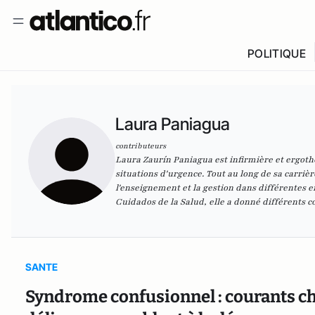
POLITIQUE
Laura Paniagua
contributeurs
Laura Zaurín Paniagua est infirmière et ergothé
situations d'urgence. Tout au long de sa carriè
l'enseignement et la gestion dans différentes e
Cuidados de la Salud, elle a donné différents c
SANTE
Syndrome confusionnel : courants ch