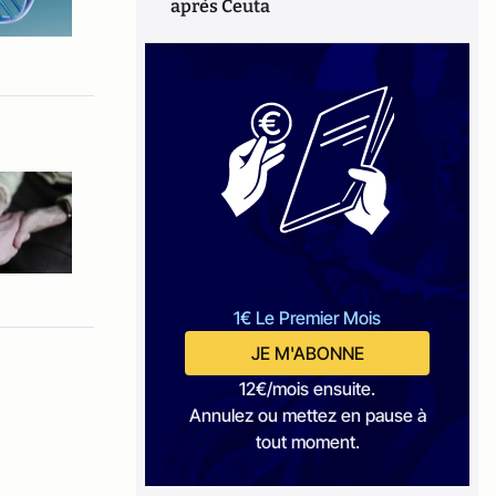
après Ceuta
1€ Le Premier Mois
JE M'ABONNE
12€/mois ensuite.
Annulez ou mettez en pause à
tout moment.