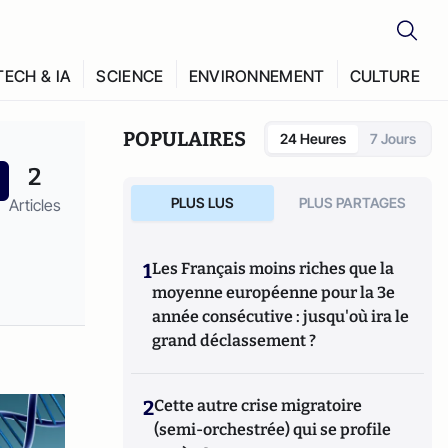
TECH & IA
SCIENCE
ENVIRONNEMENT
CULTURE
POPULAIRES
24 Heures
7 Jours
2
PLUS LUS
PLUS PARTAGES
Articles
1
Les Français moins riches que la
moyenne européenne pour la 3e
année consécutive : jusqu'où ira le
grand déclassement ?
2
Cette autre crise migratoire
(semi-orchestrée) qui se profile