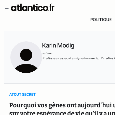
POLITIQUE
Karin Modig
auteurs
Professeur associé en épidémiologie, Karolinska
ATOUT SECRET
Pourquoi vos gènes ont aujourd'hui 
sur votre espérance de vie qu'il y a un