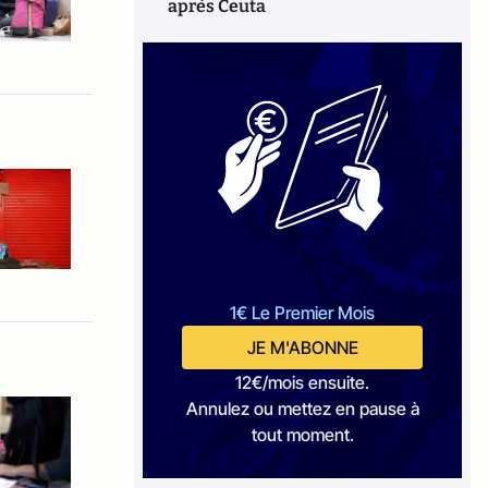
après Ceuta
1€ Le Premier Mois
JE M'ABONNE
12€/mois ensuite.
Annulez ou mettez en pause à
tout moment.