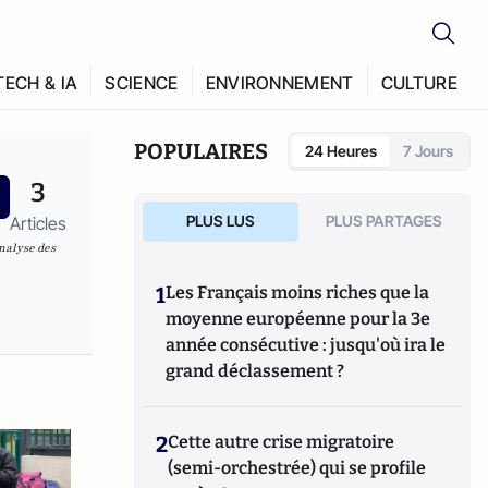
TECH & IA
SCIENCE
ENVIRONNEMENT
CULTURE
POPULAIRES
24 Heures
7 Jours
3
PLUS LUS
PLUS PARTAGES
Articles
nalyse des
1
Les Français moins riches que la
moyenne européenne pour la 3e
année consécutive : jusqu'où ira le
grand déclassement ?
2
Cette autre crise migratoire
(semi-orchestrée) qui se profile