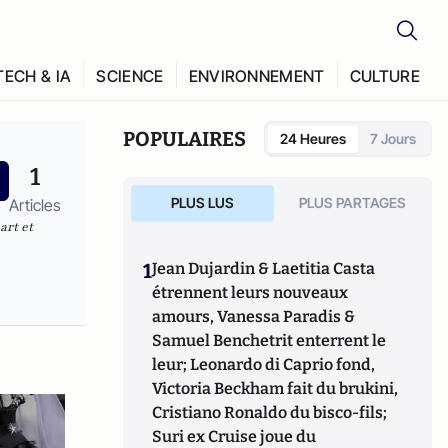
TECH & IA
SCIENCE
ENVIRONNEMENT
CULTURE
POPULAIRES
24 Heures
7 Jours
1
PLUS LUS
PLUS PARTAGES
Articles
art et
1
Jean Dujardin & Laetitia Casta
étrennent leurs nouveaux
amours, Vanessa Paradis &
Samuel Benchetrit enterrent le
leur; Leonardo di Caprio fond,
Victoria Beckham fait du brukini,
Cristiano Ronaldo du bisco-fils;
Suri ex Cruise joue du