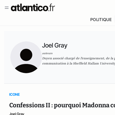
POLITIQUE
Joel Gray
auteurs
Doyen associé chargé de l'enseignement, de la p
communication à la Sheffield Hallam University
ICONE
Confessions II : pourquoi Madonna c
Joel Gray