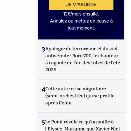
JE M'ABONNE
12€/mois ensuite.
Annulez ou mettez en pause à
tout moment.
3
Apologie du terrorisme et du viol,
antisémite : Boro 700, le chanteur
à cagoule de l’un des tubes de l’été
2026
4
Cette autre crise migratoire
(semi-orchestrée) qui se profile
après Ceuta
5
Le Point révèle ce qu'on sniffe à
l'Elysée, Marianne que Xavier Niel