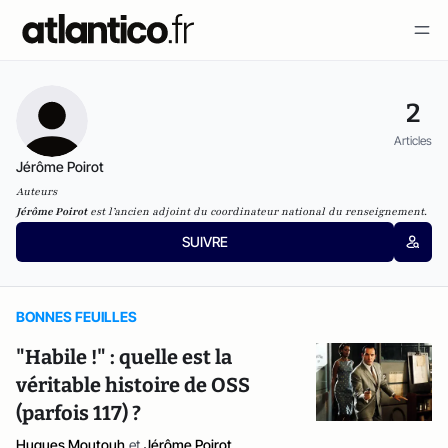
2
Articles
Jérôme Poirot
Auteurs
Jérôme Poirot
est l’ancien adjoint du coordinateur national du renseignement.
SUIVRE
BONNES FEUILLES
"Habile !" : quelle est la
véritable histoire de OSS
(parfois 117) ?
Hugues Moutouh
et
Jérôme Poirot