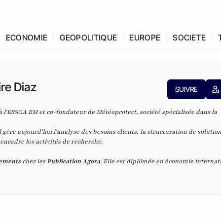
ECONOMIE
GEOPOLITIQUE
EUROPE
SOCIETE
ire Diaz
SUIVRE
à l'ESSCA EM et co-fondateur de Météoprotect, société spécialisée dans la
 gère aujourd'hui l'analyse des besoins clients, la structuration de solution
ncadre les activités de recherche.
dements
chez les
Publication Agora
. Elle est diplômée en économie internat