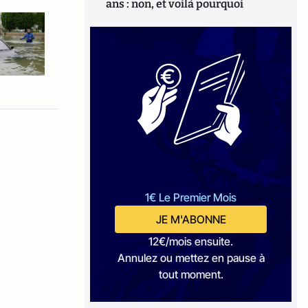
ans : non, et voilà pourquoi
1€ Le Premier Mois
JE M'ABONNE
12€/mois ensuite.
Annulez ou mettez en pause à
tout moment.