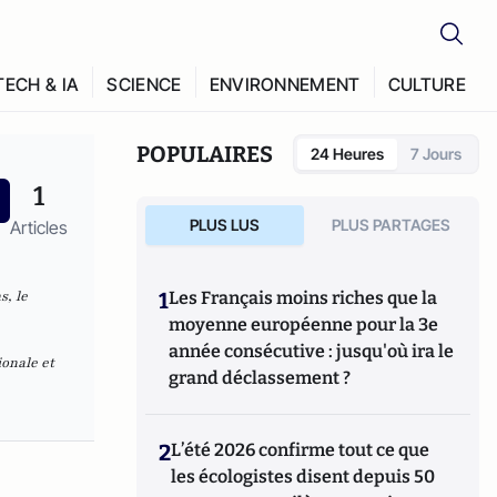
TECH & IA
SCIENCE
ENVIRONNEMENT
CULTURE
POPULAIRES
24 Heures
7 Jours
1
PLUS LUS
PLUS PARTAGES
Articles
s, le
1
Les Français moins riches que la
moyenne européenne pour la 3e
année consécutive : jusqu'où ira le
ionale et
grand déclassement ?
2
L’été 2026 confirme tout ce que
les écologistes disent depuis 50