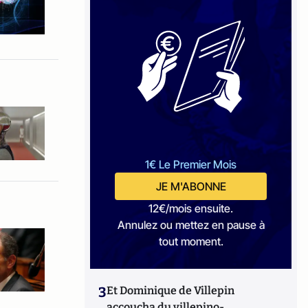
1€ Le Premier Mois
JE M'ABONNE
12€/mois ensuite.
Annulez ou mettez en pause à
tout moment.
3
Et Dominique de Villepin
accoucha du villepino-