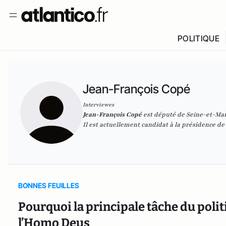
POLITIQUE
Jean-François Copé
Interviewes
Jean-François Copé
est député de Seine-et-Marn
Il est actuellement candidat à la présidence de
BONNES FEUILLES
Pourquoi la principale tâche du poli
l’Homo Deus