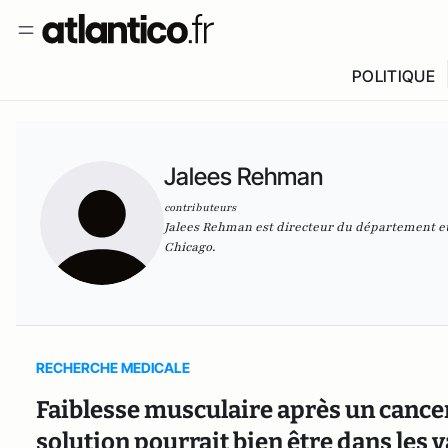
POLITIQUE
Jalees Rehman
contributeurs
Jalees Rehman est directeur du département et p
Chicago.
RECHERCHE MEDICALE
Faiblesse musculaire après un cancer
solution pourrait bien être dans les