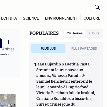
TECH & IA
SCIENCE
ENVIRONNEMENT
CULTURE
POPULAIRES
24 Heures
7 Jours
1
PLUS LUS
PLUS PARTAGES
Articles
inois à
1
Jean Dujardin & Laetitia Casta
étrennent leurs nouveaux
amours, Vanessa Paradis &
Samuel Benchetrit enterrent le
leur; Leonardo di Caprio fond,
Victoria Beckham fait du brukini,
Cristiano Ronaldo du bisco-fils;
Suri ex Cruise joue du