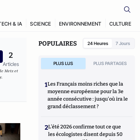
TECH & IA
SCIENCE
ENVIRONNEMENT
CULTURE
POPULAIRES
24 Heures
7 Jours
2
PLUS LUS
PLUS PARTAGES
Articles
de Metz et
y.
1
Les Français moins riches que la
moyenne européenne pour la 3e
année consécutive : jusqu'où ira le
grand déclassement ?
2
L’été 2026 confirme tout ce que
les écologistes disent depuis 50