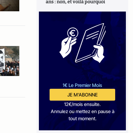
ans : non, et voilà pourquoi
1€ Le Premier Mois
JE M'ABONNE
12€/mois ensuite.
Annulez ou mettez en pause à
tout moment.