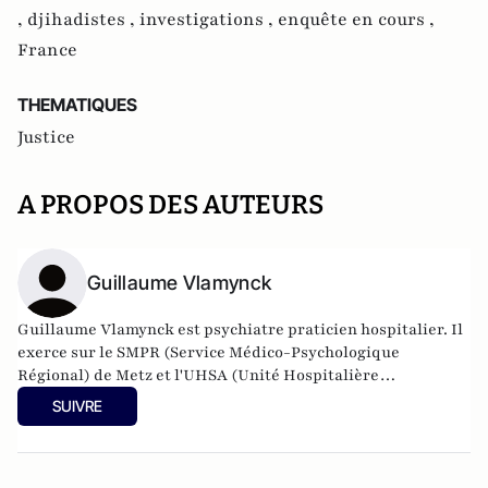
,
djihadistes ,
investigations ,
enquête en cours ,
France
THEMATIQUES
Justice
A PROPOS DES AUTEURS
Guillaume Vlamynck
Guillaume Vlamynck est psychiatre praticien hospitalier. Il
exerce sur le SMPR (Service Médico-Psychologique
Régional) de Metz et l'UHSA (Unité Hospitalière
Spécialement Aménagée) de Nancy. Il est également expert
SUIVRE
auprès de la Cour d'Appel de Nancy.