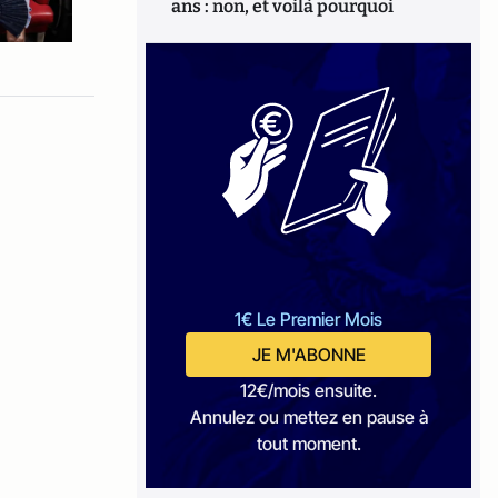
ans : non, et voilà pourquoi
1€ Le Premier Mois
JE M'ABONNE
12€/mois ensuite.
Annulez ou mettez en pause à
tout moment.