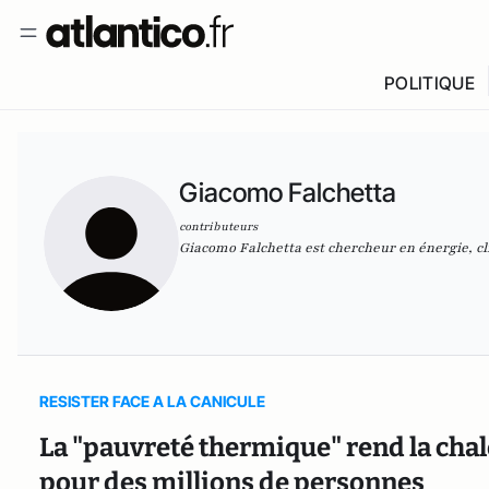
POLITIQUE
Giacomo Falchetta
contributeurs
Giacomo Falchetta est chercheur en énergie, cl
RESISTER FACE A LA CANICULE
La "pauvreté thermique" rend la cha
pour des millions de personnes