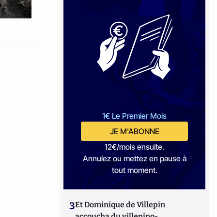
1€ Le Premier Mois
JE M'ABONNE
12€/mois ensuite.
Annulez ou mettez en pause à
tout moment.
3
Et Dominique de Villepin
accoucha du villepino-