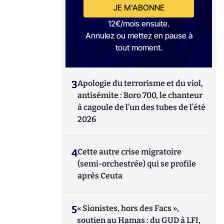
JE M'ABONNE
12€/mois ensuite.
Annulez ou mettez en pause à
tout moment.
3
Apologie du terrorisme et du viol,
antisémite : Boro 700, le chanteur
à cagoule de l’un des tubes de l’été
2026
4
Cette autre crise migratoire
(semi-orchestrée) qui se profile
après Ceuta
5
« Sionistes, hors des Facs »,
soutien au Hamas : du GUD à LFI,