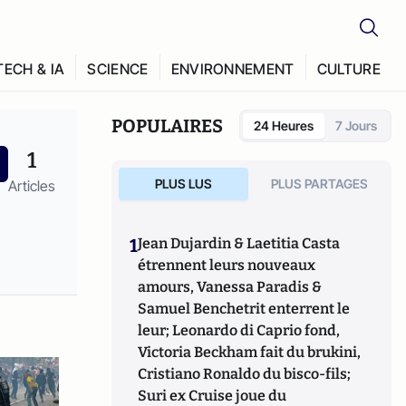
TECH & IA
SCIENCE
ENVIRONNEMENT
CULTURE
POPULAIRES
24 Heures
7 Jours
1
PLUS LUS
PLUS PARTAGES
Articles
1
Jean Dujardin & Laetitia Casta
étrennent leurs nouveaux
amours, Vanessa Paradis &
Samuel Benchetrit enterrent le
leur; Leonardo di Caprio fond,
Victoria Beckham fait du brukini,
Cristiano Ronaldo du bisco-fils;
Suri ex Cruise joue du