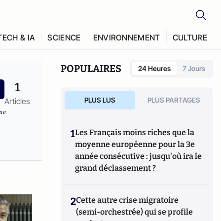
TECH & IA
SCIENCE
ENVIRONNEMENT
CULTURE
POPULAIRES
24 Heures
7 Jours
1
PLUS LUS
PLUS PARTAGES
Articles
ne
1
Les Français moins riches que la
moyenne européenne pour la 3e
année consécutive : jusqu'où ira le
grand déclassement ?
2
Cette autre crise migratoire
(semi-orchestrée) qui se profile