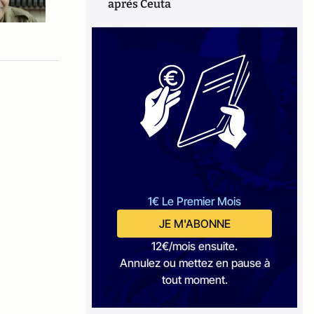
après Ceuta
1€ Le Premier Mois
JE M'ABONNE
12€/mois ensuite.
Annulez ou mettez en pause à
tout moment.