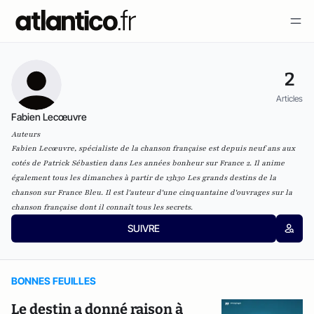
2
Articles
Fabien Lecœuvre
Auteurs
Fabien Lecœuvre, spécialiste de la chanson française est depuis neuf ans aux
cotés de Patrick Sébastien dans Les années bonheur sur France 2. Il anime
également tous les dimanches à partir de 13h30 Les grands destins de la
chanson sur France Bleu. Il est l'auteur d'une cinquantaine d'ouvrages sur la
chanson française dont il connaît tous les secrets.
SUIVRE
BONNES FEUILLES
Le destin a donné raison à