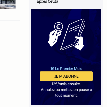
après Ceuta
1€ Le Premier Mois
JE M'ABONNE
12€/mois ensuite.
Annulez ou mettez en pause à
tout moment.