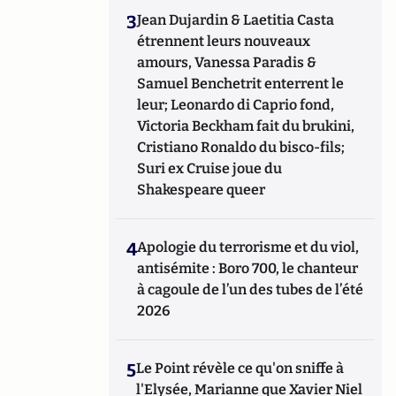
3
Jean Dujardin & Laetitia Casta
étrennent leurs nouveaux
amours, Vanessa Paradis &
Samuel Benchetrit enterrent le
leur; Leonardo di Caprio fond,
Victoria Beckham fait du brukini,
Cristiano Ronaldo du bisco-fils;
Suri ex Cruise joue du
Shakespeare queer
4
Apologie du terrorisme et du viol,
antisémite : Boro 700, le chanteur
à cagoule de l’un des tubes de l’été
2026
5
Le Point révèle ce qu'on sniffe à
l'Elysée, Marianne que Xavier Niel