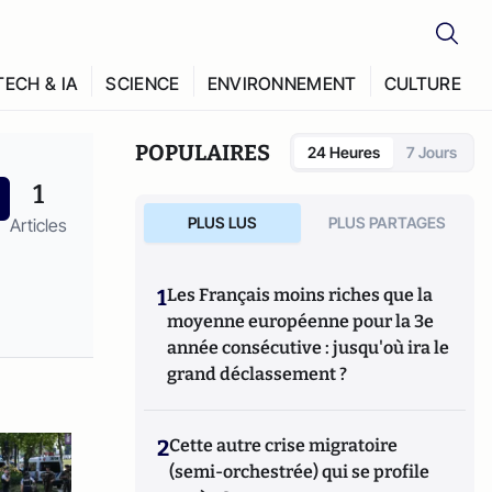
TECH & IA
SCIENCE
ENVIRONNEMENT
CULTURE
POPULAIRES
24 Heures
7 Jours
1
PLUS LUS
PLUS PARTAGES
Articles
1
Les Français moins riches que la
moyenne européenne pour la 3e
année consécutive : jusqu'où ira le
grand déclassement ?
2
Cette autre crise migratoire
(semi-orchestrée) qui se profile