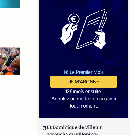
1€ Le Premier Mois
JE M'ABONNE
12€/mois ensuite.
Annulez ou mettez en pause à
tout moment.
3
Et Dominique de Villepin
accoucha du villepino-