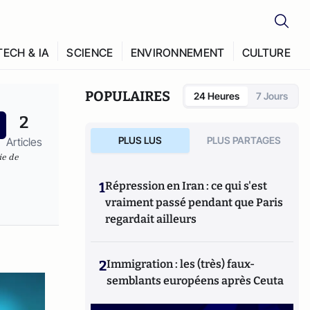
TECH & IA
SCIENCE
ENVIRONNEMENT
CULTURE
POPULAIRES
24 Heures
7 Jours
2
PLUS LUS
PLUS PARTAGES
Articles
ie de
1
Répression en Iran : ce qui s'est
vraiment passé pendant que Paris
regardait ailleurs
2
Immigration : les (très) faux-
semblants européens après Ceuta