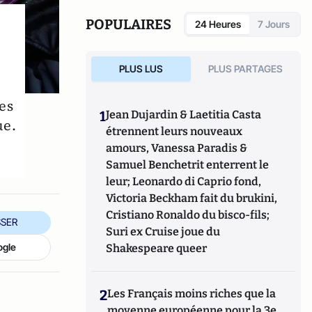
POPULAIRES
24 Heures
7 Jours
PLUS LUS
PLUS PARTAGES
es
1
Jean Dujardin & Laetitia Casta
ue.
étrennent leurs nouveaux
amours, Vanessa Paradis &
Samuel Benchetrit enterrent le
leur; Leonardo di Caprio fond,
Victoria Beckham fait du brukini,
Cristiano Ronaldo du bisco-fils;
SER
Suri ex Cruise joue du
ogle
Shakespeare queer
2
Les Français moins riches que la
moyenne européenne pour la 3e