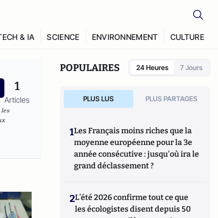
TECH & IA
SCIENCE
ENVIRONNEMENT
CULTURE
POPULAIRES
24 Heures
7 Jours
1
PLUS LUS
PLUS PARTAGES
Articles
 les
ux
1
Les Français moins riches que la
moyenne européenne pour la 3e
année consécutive : jusqu'où ira le
grand déclassement ?
2
L’été 2026 confirme tout ce que
les écologistes disent depuis 50