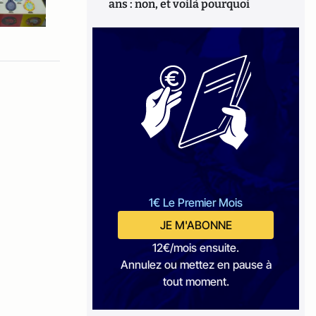
ans : non, et voilà pourquoi
1€ Le Premier Mois
JE M'ABONNE
12€/mois ensuite.
Annulez ou mettez en pause à
tout moment.