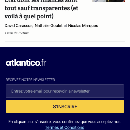
État dont les finances sont
tout sauf transparentes (et
voilà à quel point)
David Carassus
,
Nathalie Goulet
et
Nicolas Marques
1 min de lecture
RECEVEZ NOTRE NEWSLETTER
S'INSCRIRE
En cliquant sur s'inscrire, vous confirmez que vous acceptez nos
Termes et Conditions