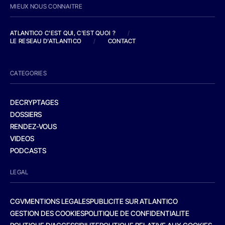
MIEUX NOUS CONNAITRE
ATLANTICO C'EST QUI, C'EST QUOI ?
/
LE RESEAU D'ATLANTICO
/
CONTACT
CATEGORIES
DECRYPTAGES
DOSSIERS
RENDEZ-VOUS
VIDEOS
PODCASTS
LEGAL
CGV
MENTIONS LEGALES
PUBLICITE SUR ATLANTICO
GESTION DES COOKIES
POLITIQUE DE CONFIDENTIALITE