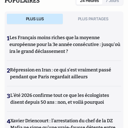
POPULAIRES
24 Heures
7 Jours
PLUS LUS
PLUS PARTAGES
1
Les Français moins riches que la moyenne
européenne pour la 3e année consécutive : jusqu'où
ira le grand déclassement ?
2
Répression en Iran : ce qui s'est vraiment passé
pendant que Paris regardait ailleurs
3
L’été 2026 confirme tout ce que les écologistes
disent depuis 50 ans : non, et voilà pourquoi
4
Xavier Driencourt : l’arrestation du chef de la DZ
Mafia ne signe qu’une vraie-fausse détente entre