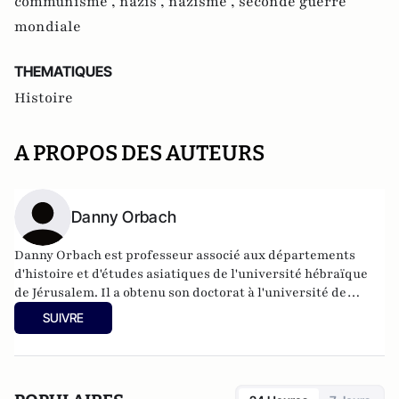
communisme ,
nazis ,
nazisme ,
seconde guerre
mondiale
THEMATIQUES
Histoire
A PROPOS DES AUTEURS
Danny Orbach
Danny Orbach est professeur associé aux départements
d'histoire et d'études asiatiques de l'université hébraïque
de Jérusalem. Il a obtenu son doctorat à l'université de
Harvard. Parmi ses précédents ouvrages : Curse on This
SUIVRE
Country : The Rebellious Army of Imperial et The Plots
Against Hitler.