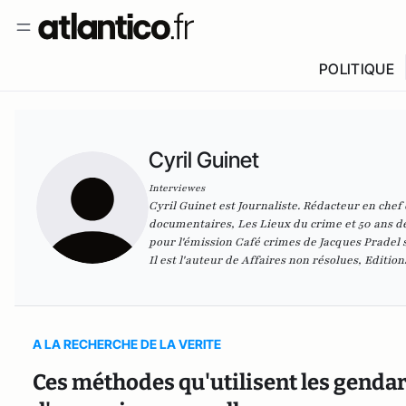
POLITIQUE
Cyril Guinet
Interviewes
Cyril Guinet est Journaliste. Rédacteur en chef 
documentaires,
Les Lieux du crime
et
50 ans de
pour l'émission Café crimes de Jacques Pradel 
Il est l'auteur de
Affaires non résolues
, Edition
A LA RECHERCHE DE LA VERITE
Ces méthodes qu'utilisent les genda