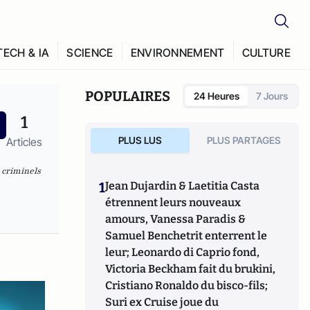
TECH & IA
SCIENCE
ENVIRONNEMENT
CULTURE
POPULAIRES
24 Heures
7 Jours
1
PLUS LUS
PLUS PARTAGES
Articles
s criminels
1
Jean Dujardin & Laetitia Casta
étrennent leurs nouveaux
amours, Vanessa Paradis &
Samuel Benchetrit enterrent le
leur; Leonardo di Caprio fond,
Victoria Beckham fait du brukini,
Cristiano Ronaldo du bisco-fils;
Suri ex Cruise joue du