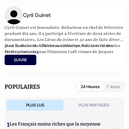
Cyril Guinet
Cyril Guinet est Journaliste. Rédacteur en chef de Détective
pendant dix ans, il a participé à l'écriture de deux séries de
documentaires,
Les Lieux du crime
et
50 ans de faits divers
,
pour la chaîne de télévision câblée 13e Rue, et écrit des
Il est l'auteur de
Affaires non résolues
, Editions Générales
récits criminels pour l'émission Café crimes de Jacques
First (3 mai 2012).
Pradel sur Europe 1.
SUIVRE
POPULAIRES
24 Heures
7 Jours
PLUS LUS
PLUS PARTAGES
1
Les Français moins riches que la moyenne