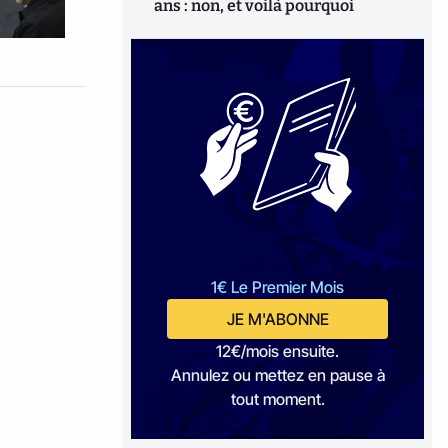
ans : non, et voilà pourquoi
1€ Le Premier Mois
JE M'ABONNE
12€/mois ensuite.
Annulez ou mettez en pause à
tout moment.