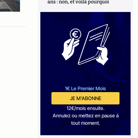
ans : non, et voilà pourquoi
1€ Le Premier Mois
JE M'ABONNE
12€/mois ensuite.
Annulez ou mettez en pause à
tout moment.