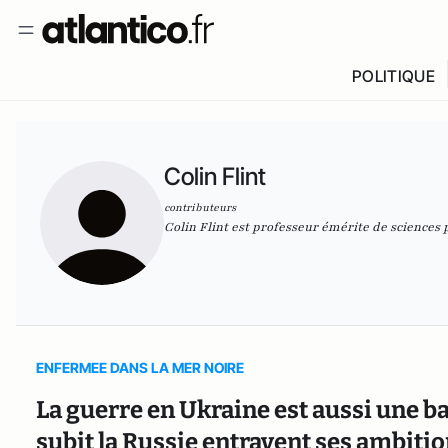
POLITIQUE
Colin Flint
contributeurs
Colin Flint est professeur émérite de sciences p
ENFERMEE DANS LA MER NOIRE
La guerre en Ukraine est aussi une bat
subit la Russie entravent ses ambiti