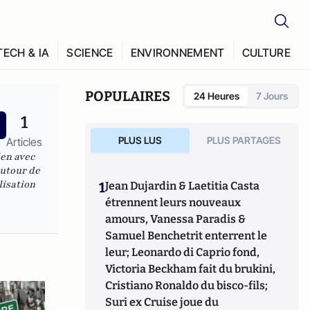
TECH & IA
SCIENCE
ENVIRONNEMENT
CULTURE
POPULAIRES
24 Heures
7 Jours
1
PLUS LUS
PLUS PARTAGES
Articles
ien avec
autour de
lisation
1
Jean Dujardin & Laetitia Casta
étrennent leurs nouveaux
amours, Vanessa Paradis &
Samuel Benchetrit enterrent le
leur; Leonardo di Caprio fond,
Victoria Beckham fait du brukini,
Cristiano Ronaldo du bisco-fils;
Suri ex Cruise joue du