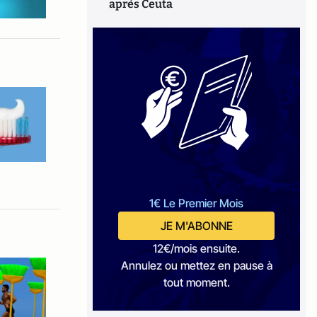
après Ceuta
1€ Le Premier Mois
JE M'ABONNE
12€/mois ensuite.
Annulez ou mettez en pause à
tout moment.