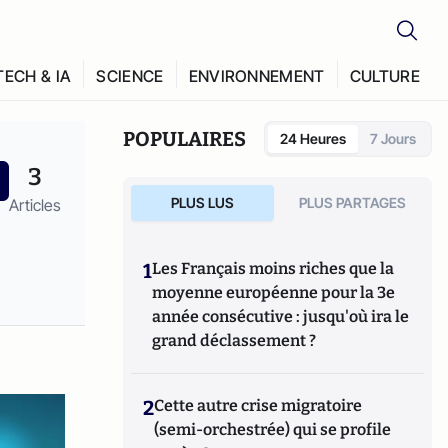
TECH & IA
SCIENCE
ENVIRONNEMENT
CULTURE
POPULAIRES
24 Heures
7 Jours
3
PLUS LUS
PLUS PARTAGES
Articles
1
Les Français moins riches que la
moyenne européenne pour la 3e
année consécutive : jusqu'où ira le
grand déclassement ?
2
Cette autre crise migratoire
(semi-orchestrée) qui se profile