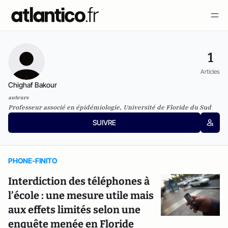
1
Articles
Chighaf Bakour
auteurs
Professeur associé en épidémiologie, Université de Floride du Sud
SUIVRE
PHONE-FINITO
Interdiction des téléphones à
l’école : une mesure utile mais
aux effets limités selon une
enquête menée en Floride