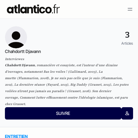
3
Articles
Chahdortt Djavann
Interviewes
Chahdortt Djavann
, romancière et essayiste, est l’auteur d’une dizaine
d’ouvrages, notamment
Bas les voiles !
(Gallimard, 2003),
La
muette
(Flammarion, 2008),
Je ne suis pas celle que je suis
(Flammarion,
2011),
La dernière séance
(Fayard, 2013),
Big Daddy
(Grasset, 2015),
Les putes
voilées n'iront pas jamais au paradis !
(Grasset, 2016). Son dernier
ouvrage,
Comment lutter efficacement contre l'idéologie islamique
,
est paru
chez Grasset
.
SUIVRE
ENTRETIEN