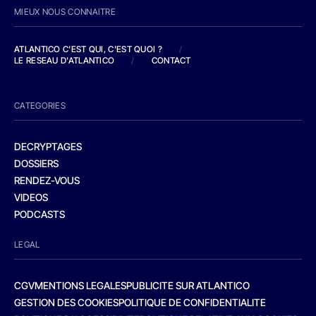
MIEUX NOUS CONNAITRE
ATLANTICO C'EST QUI, C'EST QUOI ?
/
LE RESEAU D'ATLANTICO
/
CONTACT
CATEGORIES
DECRYPTAGES
DOSSIERS
RENDEZ-VOUS
VIDEOS
PODCASTS
LEGAL
CGV
MENTIONS LEGALES
PUBLICITE SUR ATLANTICO
GESTION DES COOKIES
POLITIQUE DE CONFIDENTIALITE