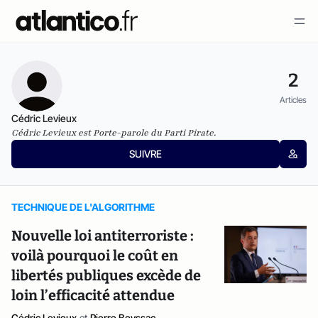
2
Articles
Cédric Levieux
Cédric Levieux est Porte-parole du
Parti Pirate
.
SUIVRE
TECHNIQUE DE L'ALGORITHME
Nouvelle loi antiterroriste :
voilà pourquoi le coût en
libertés publiques excède de
loin l’efficacité attendue
Cédric Levieux
et
Pierre Beyssac