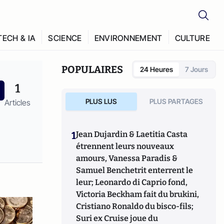
TECH & IA
SCIENCE
ENVIRONNEMENT
CULTURE
POPULAIRES
24 Heures
7 Jours
1
PLUS LUS
PLUS PARTAGES
Articles
1
Jean Dujardin & Laetitia Casta
étrennent leurs nouveaux
amours, Vanessa Paradis &
Samuel Benchetrit enterrent le
leur; Leonardo di Caprio fond,
Victoria Beckham fait du brukini,
Cristiano Ronaldo du bisco-fils;
Suri ex Cruise joue du