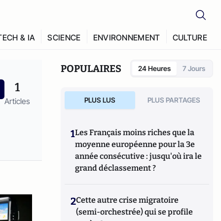
TECH & IA
SCIENCE
ENVIRONNEMENT
CULTURE
POPULAIRES
24 Heures
7 Jours
1
PLUS LUS
PLUS PARTAGES
Articles
1
Les Français moins riches que la
moyenne européenne pour la 3e
année consécutive : jusqu'où ira le
grand déclassement ?
2
Cette autre crise migratoire
(semi-orchestrée) qui se profile