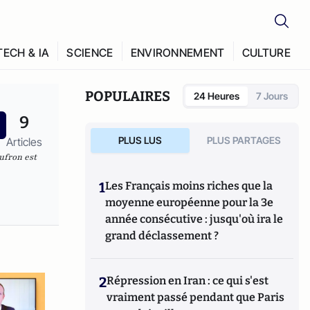
TECH & IA
SCIENCE
ENVIRONNEMENT
CULTURE
POPULAIRES
24 Heures
7 Jours
9
PLUS LUS
PLUS PARTAGES
Articles
ufron est
1
Les Français moins riches que la
moyenne européenne pour la 3e
année consécutive : jusqu'où ira le
grand déclassement ?
2
Répression en Iran : ce qui s'est
vraiment passé pendant que Paris