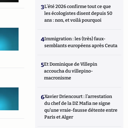
3
L’été 2026 confirme tout ce que
les écologistes disent depuis 50
ans : non, et voilà pourquoi
4
Immigration : les (très) faux-
semblants européens après Ceuta
5
Et Dominique de Villepin
accoucha du villepino-
macronisme
6
Xavier Driencourt : l’arrestation
du chef de la DZ Mafia ne signe
qu’une vraie-fausse détente entre
Paris et Alger