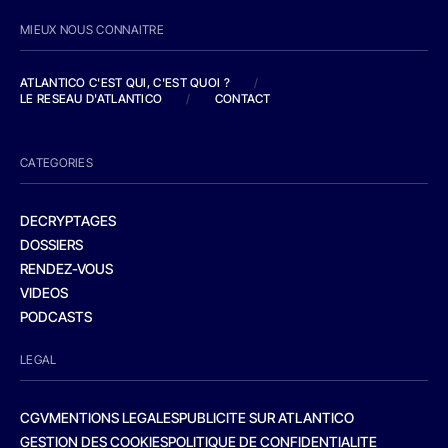
MIEUX NOUS CONNAITRE
ATLANTICO C'EST QUI, C'EST QUOI ?
/
LE RESEAU D'ATLANTICO
/
CONTACT
CATEGORIES
DECRYPTAGES
DOSSIERS
RENDEZ-VOUS
VIDEOS
PODCASTS
LEGAL
CGV
MENTIONS LEGALES
PUBLICITE SUR ATLANTICO
GESTION DES COOKIES
POLITIQUE DE CONFIDENTIALITE